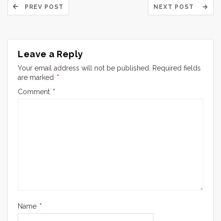
PREV POST
NEXT POST
Leave a Reply
Your email address will not be published.
Required fields
are marked
*
Comment
*
Name
*