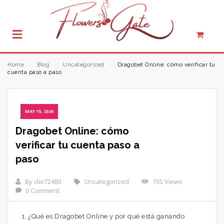
Home
⁄
Blog
⁄
Uncategorized
⁄
Dragobet Online: cómo verificar tu
cuenta paso a paso
MAY 15, 2026
Dragobet Online: cómo
verificar tu cuenta paso a
paso
By clio72483
Uncategorized
155 Views
0 Comment
¿Qué es Dragobet Online y por qué está ganando