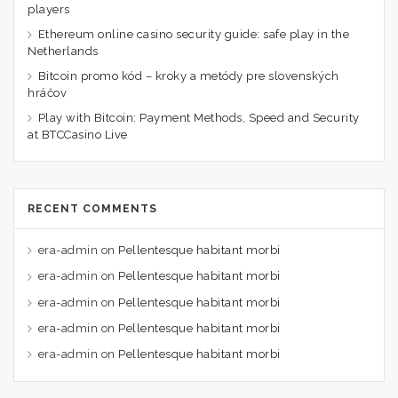
players
Ethereum online casino security guide: safe play in the
Netherlands
Bitcoin promo kód – kroky a metódy pre slovenských
hráčov
Play with Bitcoin: Payment Methods, Speed and Security
at BTCCasino Live
RECENT COMMENTS
era-admin
on
Pellentesque habitant morbi
era-admin
on
Pellentesque habitant morbi
era-admin
on
Pellentesque habitant morbi
era-admin
on
Pellentesque habitant morbi
era-admin
on
Pellentesque habitant morbi