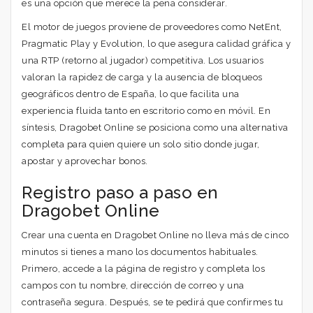
es una opción que merece la pena considerar.
El motor de juegos proviene de proveedores como NetEnt,
Pragmatic Play y Evolution, lo que asegura calidad gráfica y
una RTP (retorno al jugador) competitiva. Los usuarios
valoran la rapidez de carga y la ausencia de bloqueos
geográficos dentro de España, lo que facilita una
experiencia fluida tanto en escritorio como en móvil. En
síntesis, Dragobet Online se posiciona como una alternativa
completa para quien quiere un solo sitio donde jugar,
apostar y aprovechar bonos.
Registro paso a paso en
Dragobet Online
Crear una cuenta en Dragobet Online no lleva más de cinco
minutos si tienes a mano los documentos habituales.
Primero, accede a la página de registro y completa los
campos con tu nombre, dirección de correo y una
contraseña segura. Después, se te pedirá que confirmes tu