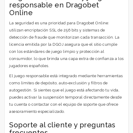
responsable en Dragobet
Online
La seguridad es una prioridad para Dragobet Online:
utilizan encriptación SSL de 256 bits y sistemas de
detección de fraude que monitorizan cada transacción. La
licencia emitida por la DGOJ asegura que el sitio cumple
con los estándares de juego limpio y protección al
consumidor, lo que brinda una capa extra de confianza a los
jugadores españoles.
El juego responsable está integrado mediante herramientas
como límites de depósito, auto‑exclusión y filtros de
autogestión. Si sientes que el juego está afectando tu vida,
puedes activar la suspensión temporal directamente desde
tu cuenta o contactar con el equipo de soporte que ofrece
asesoramiento especializado.
Soporte al cliente y preguntas
frecuentes