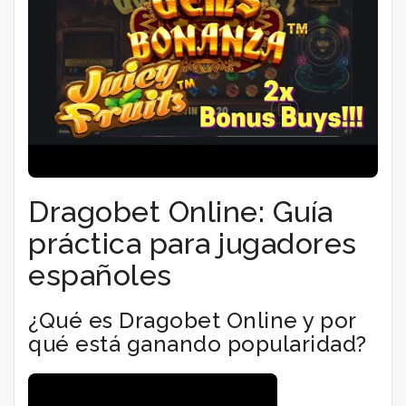
Dragobet Online: Guía
práctica para jugadores
españoles
¿Qué es Dragobet Online y por
qué está ganando popularidad?