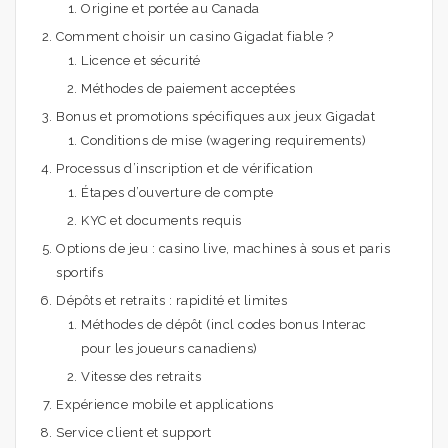
Origine et portée au Canada
Comment choisir un casino Gigadat fiable ?
Licence et sécurité
Méthodes de paiement acceptées
Bonus et promotions spécifiques aux jeux Gigadat
Conditions de mise (wagering requirements)
Processus d’inscription et de vérification
Étapes d’ouverture de compte
KYC et documents requis
Options de jeu : casino live, machines à sous et paris
sportifs
Dépôts et retraits : rapidité et limites
Méthodes de dépôt (incl codes bonus Interac
pour les joueurs canadiens)
Vitesse des retraits
Expérience mobile et applications
Service client et support