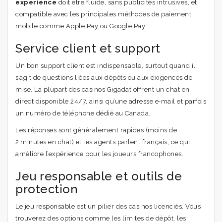
experience
doit être fluide, sans publicités intrusives, et
compatible avec les principales méthodes de paiement
mobile comme Apple Pay ou Google Pay.
Service client et support
Un bon support client est indispensable, surtout quand il
s’agit de questions liées aux dépôts ou aux exigences de
mise. La plupart des casinos Gigadat offrent un chat en
direct disponible 24/7, ainsi qu’une adresse e‑mail et parfois
un numéro de téléphone dédié au Canada.
Les réponses sont généralement rapides (moins de
2 minutes en chat) et les agents parlent français, ce qui
améliore l’expérience pour les joueurs francophones.
Jeu responsable et outils de
protection
Le jeu responsable est un pilier des casinos licenciés. Vous
trouverez des options comme les limites de dépôt, les