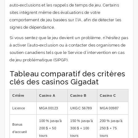
auto‑exclusions et les rappels de temps de jeu. Certains
sites intègrent même des évaluations de votre
comportement de jeu basées sur l’IA, afin de détecter les
signes de dépendance.
Si vous sentez que le jeu devient un problème, n’hésitez pas
à activer l’auto‑exclusion ou à contacter des organismes de
soutien canadiens tels que le Service d’intervention en cas
de jeu problématique (SIPGP).
Tableau comparatif des critères
clés des casinos Gigadat
Critère
Casino A
Casino B
Casino C
Licence
MGA 00123
UKGC 56789
MGA 00987
100 % jusqu’à
150 % jusqu’à
200 % jusqu’à
Bonus
200 $ + 50
300 $ + 100
250 $ + 75
d’accueil
tours
tours
tours