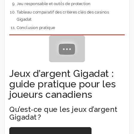
Jeu responsable et outils de protection
Tableau comparatif des critères clés des casinos
Gigadat
Conclusion pratique
Jeux d’argent Gigadat :
guide pratique pour les
joueurs canadiens
Qu’est‑ce que les jeux d’argent
Gigadat ?