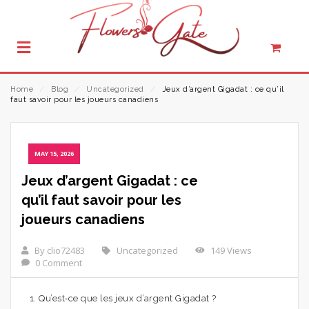
Home
⁄
Blog
⁄
Uncategorized
⁄
Jeux d’argent Gigadat : ce qu’il
faut savoir pour les joueurs canadiens
MAY 15, 2026
Jeux d’argent Gigadat : ce
qu’il faut savoir pour les
joueurs canadiens
By clio72483
Uncategorized
149 Views
0 Comment
Qu’est‑ce que les jeux d’argent Gigadat ?