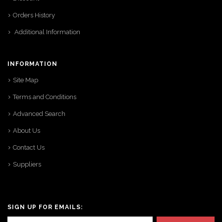
Orders History
Additional Information
INFORMATION
Site Map
Terms and Conditions
Advanced Search
About Us
Contact Us
Suppliers
SIGN UP FOR EMAILS: