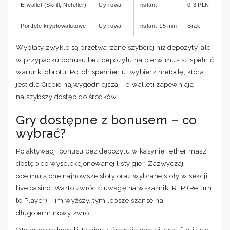
E‑wallet (Skrill, Neteller)
Cyfrowa
Instant
0‑3 PLN
Portfele kryptowalutowe
Cyfrowa
Instant‑15 min
Brak
Wypłaty zwykle są przetwarzane szybciej niż depozyty, ale
w przypadku bonusu bez depozytu najpierw musisz spełnić
warunki obrotu. Po ich spełnieniu, wybierz metodę, która
jest dla Ciebie najwygodniejsza – e‑walleti zapewniają
najszybszy dostęp do środków.
Gry dostępne z bonusem – co
wybrać?
Po aktywacji bonusu bez depozytu w kasynie Tether masz
dostęp do wyselekcjonowanej listy gier. Zazwyczaj
obejmują one najnowsze sloty oraz wybrane stoły w sekcji
live casino. Warto zwrócić uwagę na wskaźniki RTP (Return
to Player) – im wyższy, tym lepsze szanse na
długoterminowy zwrot.