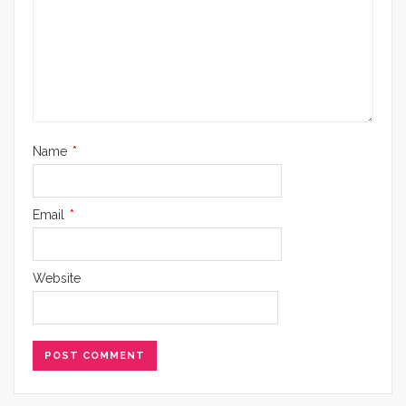
Name
*
Email
*
Website