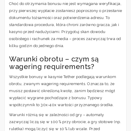
Choć do otrzymania bonusu nie jest wymagana weryfikacja,
przy pierwszej wypłacie zostaniesz poproszony o przesłanie
dokumentu tożsamości oraz potwierdzenia adresu. To
standardowa procedura, która chroni zarówno gracza, jak i
kasyno przed nadużyciami. Przygotuj skan dowodu
osobistego i rachunek za media – proces zazwyczaj trwa od
kilku godzin do jednego dnia.
Warunki obrotu – czym są
wagering requirements?
Wszystkie bonusy w kasynie Tether podlegają warunkom
obrotu, zwanym wagering requirements. Oznacza to, że
musisz postawić określoną kwotę, zanim będziesz mógł
wypłacić wygrane pochodzące z bonusu. Typowy
współczynnik to 30x‑40x wartości przyznanego środka.
Warunki różnią się w zależności od gry – automaty
zazwyczaj liczą się w 100 % przy obrocie, a gry stołowe (np.
ruletka) mogą liczyć się w 10 % lub wcale. Przed