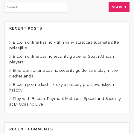
RECENT POSTS
Bitcoin online kasino – tilin vahvistusopas suomalaisille
pelaajille
Bitcoin online casino security guide for South African
players
Ethereum online casino security guide: safe play in the
Netherlands
Bitcoin promo kód – kroky a metódy pre slovenských
hráčov
Play with Bitcoin: Payment Methods, Speed and Security
at BTCCasino Live
RECENT COMMENTS